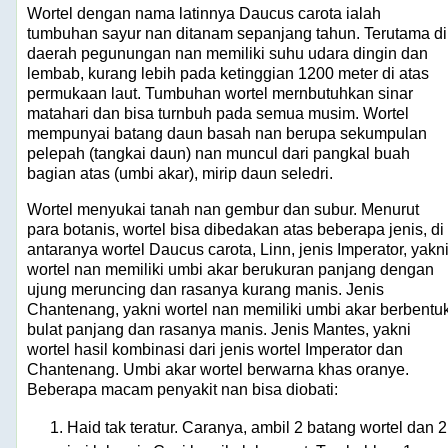
Wortel dengan nama latinnya Daucus carota ialah
tumbuhan sayur nan ditanam sepanjang tahun. Terutama di
daerah pegunungan nan memiliki suhu udara dingin dan
lembab, kurang lebih pada ketinggian 1200 meter di atas
permukaan laut. Tumbuhan wortel mernbutuhkan sinar
matahari dan bisa turnbuh pada semua musim. Wortel
mempunyai batang daun basah nan berupa sekumpulan
pelepah (tangkai daun) nan muncul dari pangkal buah
bagian atas (umbi akar), mirip daun seledri.
Wortel menyukai tanah nan gembur dan subur. Menurut
para botanis, wortel bisa dibedakan atas beberapa jenis, di
antaranya wortel Daucus carota, Linn, jenis Imperator, yakn
wortel nan memiliki umbi akar berukuran panjang dengan
ujung meruncing dan rasanya kurang manis. Jenis
Chantenang, yakni wortel nan memiliki umbi akar berbentu
bulat panjang dan rasanya manis. Jenis Mantes, yakni
wortel hasil kombinasi dari jenis wortel Imperator dan
Chantenang. Umbi akar wortel berwarna khas oranye.
Beberapa macam penyakit nan bisa diobati:
Haid tak teratur. Caranya, ambil 2 batang wortel dan 2