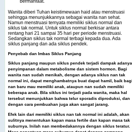
bermanfaat.
Wanita diberi Tuhan keistimewaan haid atau menstruasi
sehingga menunjukkannya sebagai wanita nan sehat.
Namun menstruasi ternyata memiliki siklus normal dan
siklus tak normal. Untuk siklus normal berkisar antara
rentang hari 21 sampai 35 hari per periode menstruasi.
Sedangkan siklus tak normal terbagi kepada dua. Ada
siklus panjang
dan ada siklus pendek.
Penyebab dan Imbas Siklus Panjang
Siklus panjang maupun siklus pendek terjadi dampak adanya
penyimpanan dalam metabolisme dan sistem hormon. Bagi
wanita nan sudah menikah, dengan adanya siklus nan tak
normal ini, dapat menghambatnya buat dapat hamil, baik bag
nan baru mau memiliki anak, ataupun nan sudah memiliki
beberapa anak. Bila siklus ini terjadi pada wanita, maka hal
tersebut menunjukkan bahwa telur sporadis diproduksi, dan
dengan cara pembuahan juga akan sangat jarang.
Efek lain dari memiliki siklus nan tak normal ini adalah, akan
sulitnya menentukan kapan masa fertile dan kapan masa tak
suburnya. Inilah nan membedakannya dengan siklus teratur.
Masa penentuan masa suburnya dapat dengan gampang