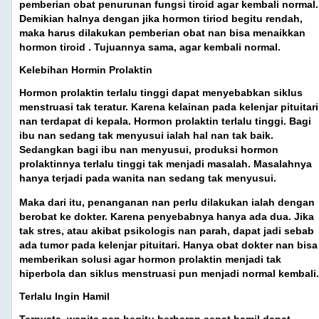
pemberian obat penurunan fungsi tiroid agar kembali normal.
Demikian halnya dengan jika hormon tiriod begitu rendah,
maka harus dilakukan pemberian obat nan bisa menaikkan
hormon tiroid . Tujuannya sama, agar kembali normal.
Kelebihan Hormin Prolaktin
Hormon prolaktin terlalu tinggi dapat menyebabkan siklus
menstruasi tak teratur. Karena kelainan pada kelenjar pituitari
nan terdapat di kepala. Hormon prolaktin terlalu tinggi. Bagi
ibu nan sedang tak menyusui ialah hal nan tak baik.
Sedangkan bagi ibu nan menyusui, produksi hormon
prolaktinnya terlalu tinggi tak menjadi masalah. Masalahnya
hanya terjadi pada wanita nan sedang tak menyusui.
Maka dari itu, penanganan nan perlu dilakukan ialah dengan
berobat ke dokter. Karena penyebabnya hanya ada dua. Jika
tak stres, atau akibat psikologis nan parah, dapat jadi sebab
ada tumor pada kelenjar pituitari. Hanya obat dokter nan bisa
memberikan solusi agar hormon prolaktin menjadi tak
hiperbola dan siklus menstruasi pun menjadi normal kembali.
Terlalu Ingin Hamil
Ternyata, wanita nan begitu berharap cepat hamil dapat