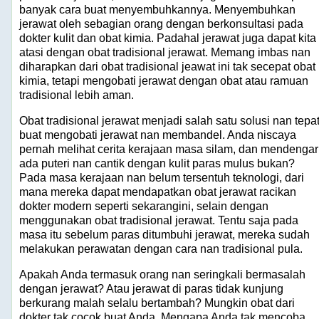
banyak cara buat menyembuhkannya. Menyembuhkan
jerawat oleh sebagian orang dengan berkonsultasi pada
dokter kulit dan obat kimia. Padahal jerawat juga dapat kita
atasi dengan obat tradisional jerawat. Memang imbas nan
diharapkan dari obat tradisional jeawat ini tak secepat obat
kimia, tetapi mengobati jerawat dengan obat atau ramuan
tradisional lebih aman.
Obat tradisional jerawat menjadi salah satu solusi nan tepa
buat mengobati jerawat nan membandel. Anda niscaya
pernah melihat cerita kerajaan masa silam, dan mendengar
ada puteri nan cantik dengan kulit paras mulus bukan?
Pada masa kerajaan nan belum tersentuh teknologi, dari
mana mereka dapat mendapatkan obat jerawat racikan
dokter modern seperti sekarangini, selain dengan
menggunakan obat tradisional jerawat. Tentu saja pada
masa itu sebelum paras ditumbuhi jerawat, mereka sudah
melakukan perawatan dengan cara nan tradisional pula.
Apakah Anda termasuk orang nan seringkali bermasalah
dengan jerawat? Atau jerawat di paras tidak kunjung
berkurang malah selalu bertambah? Mungkin obat dari
dokter tak cocok buat Anda. Mengapa Anda tak mencoba