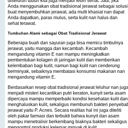
diseluruh tubuh kita juga menjadi lebih sehat. Jadi, jika
Anda menggunakan obat tradisional jerawat sebagai solusi
buat menyembuhkan jerawat, ada multi khasiat nan dapat
Anda dapatkan, paras mulus, serta kulit nan halus dan
sehat terawat.
Tumbuhan Alami sebagai Obat Tradisional Jerawat
Beberapa buah dan sayuran juga bisa memicu timbulnya
jerawat, yaitu mangga dan kecambah. Kecambah
mengandung vitamin E nan mampu meningkatkan
pembentukan kolagen di jaringan kulit dan memberikan
kelembaban bagi kulit, namun bagi kulit nan cenderung
berminyak, sebaiknya membatasi konsumsi makanan nan
mengandung vitamin E.
Berdasarkan resep obat tradisional jerawat leluhur nan jug
menjadi misteri kecantikan putri keraton, kunyit serta asam
dipercaya mampu memperbaiki kondisi kesehatan kulit dan
menghaluskan kulit, sekaligus membunuh bakteri penyeba
jerawat yaitu P. Acnes. Secara realitas hal ini juga diteliti
oleh pakar farmasi dan terbukti bahwa kunyit dan asam
mampu menetralisir berkembang biaknya bakteri sekaligus
mengontrol produksi kelenjar minyak di kulit.