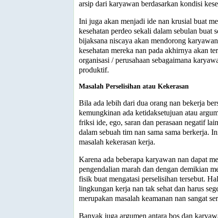
arsip dari karyawan berdasarkan kondisi kes
Ini juga akan menjadi ide nan krusial buat 
kesehatan perdeo sekali dalam sebulan buat 
bijaksana niscaya akan mendorong karyawan
kesehatan mereka nan pada akhirnya akan ter
organisasi / perusahaan sebagaimana karyawa
produktif.
Masalah Perselisihan atau Kekerasan
Bila ada lebih dari dua orang nan bekerja b
kemungkinan ada ketidaksetujuan atau argu
friksi ide, ego, saran dan perasaan negatif la
dalam sebuah tim nan sama sama berkerja. I
masalah kekerasan kerja.
Karena ada beberapa karyawan nan dapat me
pengendalian marah dan dengan demikian mem
fisik buat mengatasi perselisihan tersebut. H
lingkungan kerja nan tak sehat dan harus seg
merupakan masalah keamanan nan sangat ser
Banyak juga argumen antara bos dan karyawa