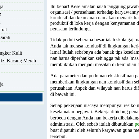
Itu benar! Keselamatan ialah tanggung jawab
ja
organisasi / perusahaan terhadap karyawanny
m
kondusif dan keamanan nan akan menarik ka
t
produktif di loka kerja dengan kenyamanan
perasaan terlindungi.
Urat
Darah
Tidak peduli seberapa besar ialah skala gaji n
Anda tak merasa kondusif di lingkungan kerj
lama! Itulah sebabnya ada banak tips kesela
ngker Kulit
nan harus diperhatikan sehingga tak ada 'ma
Gizi Kacang Merah
membuktikan menjadi masalah di kemudian h
Ada parameter dan pedoman eksklusif nan par
memberikan lingkungan nan kondusif dan se
ja
perusahaan. Aspek dan wilayah nan harus di
di bawah ini.
Setiap pekerjaan niscaya mempunyai resiko n
keselamatan pegawai. Bekerja dibidang pena
berbeda dengan Anda nan bekerja dibelakang
administrasi. Oleh sebab itulah dibutuhkan
p
buat dipatuhi oleh seluruh karyawan guna me
tersebut.