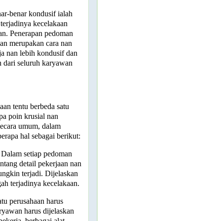
ar-benar kondusif ialah
 terjadinya kecelakaan
kan. Penerapan pedoman
jaan merupakan cara nan
ja nan lebih kondusif dan
n dari seluruh karyawan
aan tentu berbeda satu
a poin krusial nan
 Secara umum, dalam
rapa hal sebagai berikut:
Dalam setiap pedoman
ntang detail pekerjaan nan
ngkin terjadi. Dijelaskan
ah terjadinya kecelakaan.
atu perusahaan harus
Karyawan harus dijelaskan
bekerja, berbagai alat