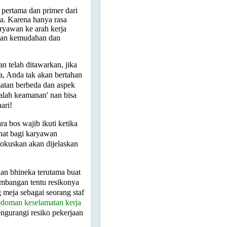
 pertama dan primer dari
a. Karena hanya rasa
ryawan ke arah kerja
 dan kemudahan dan
an telah ditawarkan, jika
a, Anda tak akan bertahan
matan berbeda dan aspek
salah keamanan' nan bisa
ari!
a bos wajib ikuti ketika
hat bagi karyawan
fokuskan akan dijelaskan
an bhineka terutama buat
mbangan tentu resikonya
 meja sebagai seorang staf
edoman keselamatan kerja
ngurangi resiko pekerjaan