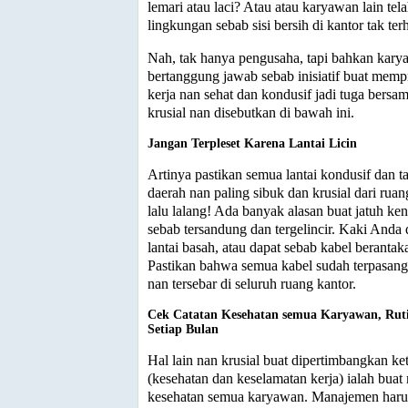
lemari atau laci? Atau atau karyawan lain tel
lingkungan sebab sisi bersih di kantor tak te
Nah, tak hanya pengusaha, tapi bahkan kary
bertanggung jawab sebab inisiatif buat mem
kerja nan sehat dan kondusif jadi tuga bersama
krusial nan disebutkan di bawah ini.
Jangan Terpleset Karena Lantai Licin
Artinya pastikan semua lantai kondusif dan ta
daerah nan paling sibuk dan krusial dari rua
lalu lalang! Ada banyak alasan buat jatuh k
sebab tersandung dan tergelincir. Kaki Anda d
lantai basah, atau dapat sebab kabel beranta
Pastikan bahwa semua kabel sudah terpasang
nan tersebar di seluruh ruang kantor.
Cek Catatan Kesehatan semua Karyawan, Ruti
Setiap Bulan
Hal lain nan krusial buat dipertimbangkan k
(kesehatan dan keselamatan kerja) ialah bua
kesehatan semua karyawan. Manajemen haru