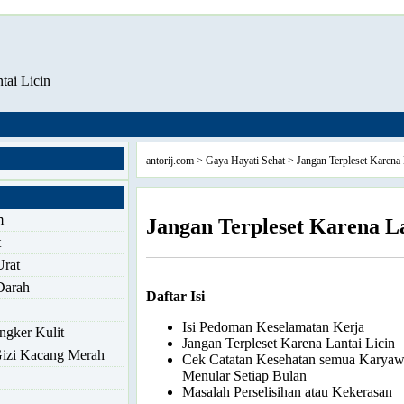
tai Licin
antorij.com
>
Gaya Hayati Sehat
> Jangan Terpleset Karena 
m
Jangan Terpleset Karena La
t
Urat
Darah
Daftar Isi
Isi Pedoman Keselamatan Kerja
ngker Kulit
Jangan Terpleset Karena Lantai Licin
Gizi Kacang Merah
Cek Catatan Kesehatan semua Karyawa
Menular Setiap Bulan
Masalah Perselisihan atau Kekerasan