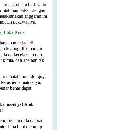
an maksud nan baik yaitu
intah nan terkait dengan
melaksanakan anggaran ini
amatan pegawainya.
at Loka Kerja
aya nan terjadi di
 dan kadang di kabarkan
u, kena kecelakaan dari
at kimia, dan apa nan tak
nya mematahkan hidungnya
 keras jenis matrasnya.
 benar-benar dapat
oka misalnya! Ambil
a!
seorang nan di kenal nan
antor lupa buat menutup