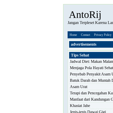
AntoRij
Jangan Terpleset Karena Lan
Home
Contact
Privacy Policy
advertisements
Tips Sehat
Jadwal Diet: Makan Mala
Menjaga Pola Hayati Seha
Penyebab Penyakit Asam 
Batuk Darah dan Muntah 
Asam Urat
Terapi dan Pencegahan Ka
Manfaat dari Kandungan 
Khasiat Jahe
Jenis-jenis Dawai Gigi