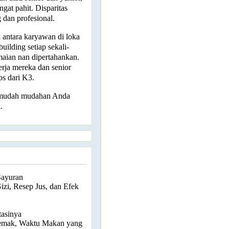
gat pahit. Disparitas
 dan profesional.
i antara karyawan di loka
uilding setiap sekali-
maian nan dipertahankan.
rja mereka dan senior
ps dari K3.
, mudah mudahan Anda
.
Sayuran
zi, Resep Jus, dan Efek
tasinya
emak, Waktu Makan yang