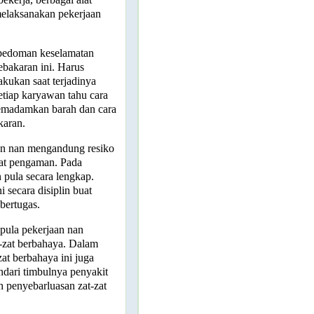
elaksanakan pekerjaan
edoman keselamatan
ebakaran ini. Harus
lakukan saat terjadinya
tiap karyawan tahu cara
memadamkan barah dan cara
karan.
an nan mengandung resiko
lat pengaman. Pada
n pula secara lengkap.
 secara disiplin buat
 bertugas.
pula pekerjaan nan
-zat berbahaya. Dalam
at berbahaya ini juga
ndari timbulnya penyakit
h penyebarluasan zat-zat