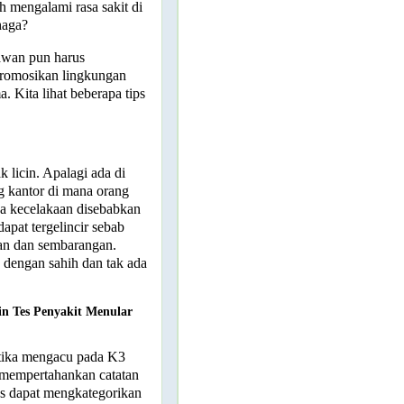
ah mengalami rasa sakit di
rhaga?
awan pun harus
promosikan lingkungan
. Kita lihat beberapa tips
k licin. Apalagi ada di
ng kantor di mana orang
ena kecelakaan disebabkan
apat tergelincir sebab
kan dan sembarangan.
 dengan sahih dan tak ada
n Tes Penyakit Menular
etika mengacu pada K3
t mempertahankan catatan
s dapat mengkategorikan