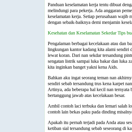
Panduan keselamatan kerja tentu dibuat deng
melindungi para pekerja. Ada anggaran pemer
keselamatan kerja. Setiap perusahaan wajib 
dengan sebaik-baiknya demi menjamin kesel
Kesehatan dan Keselamatan Sekedar Tips bu
Pengalaman berbagai kecelakaan atau dan bah
lingkungan kantor kadang kita alami sendiri
lewat koran. Dari nan sekdar tersandung pint
sengatan listrik sampai luka bakar dan luka z
kita inginkan banget yakni kena Aids.
Bahkan aku ingat seorang teman nan akhir
sendiri sebab tersandung trus kena karpet nan
Artinya, ada beberapa hal kecil nan ternyata
bertanggung jawab atas kecelakaan besar.
Ambil contoh laci terbuka dan lemari salah l
contoh lain bekas paku pada dinding misalny
Apakah itu pernah terjadi pada Anda atau se
ketiban sial tersandung sebab seseorang di k