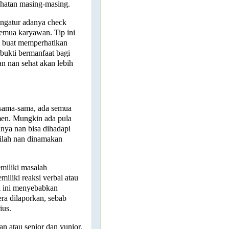
ehatan masing-masing.
mengatur adanya check
semua karyawan. Tip ini
 buat memperhatikan
bukti bermanfaat bagi
n nan sehat akan lebih
ersama-sama, ada semua
men. Mungkin ada pula
innya nan bisa dihadapi
nilah nan dinamakan
miliki masalah
iliki reaksi verbal atau
al ini menyebabkan
era dilaporkan, sebab
ius.
n atau senior dan yunior,