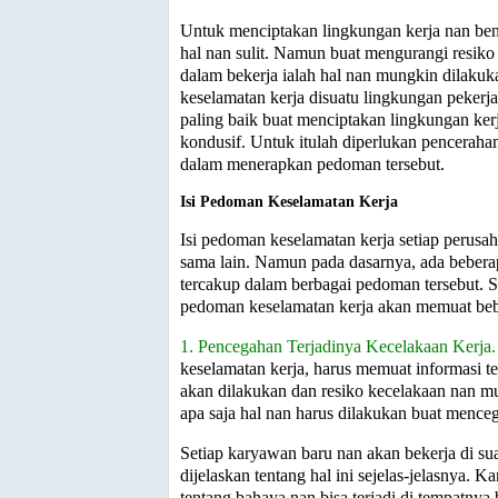
Untuk menciptakan lingkungan kerja nan ben
hal nan sulit. Namun buat mengurangi resiko
dalam bekerja ialah hal nan mungkin dilaku
keselamatan kerja disuatu lingkungan peker
paling baik buat menciptakan lingkungan ker
kondusif. Untuk itulah diperlukan penceraha
dalam menerapkan pedoman tersebut.
Isi Pedoman Keselamatan Kerja
Isi pedoman keselamatan kerja setiap perusah
sama lain. Namun pada dasarnya, ada beberap
tercakup dalam berbagai pedoman tersebut.
pedoman keselamatan kerja akan memuat bebe
1. Pencegahan Terjadinya Kecelakaan Kerja.
keselamatan kerja, harus memuat informasi te
akan dilakukan dan resiko kecelakaan nan mu
apa saja hal nan harus dilakukan buat menceg
Setiap karyawan baru nan akan bekerja di su
dijelaskan tentang hal ini sejelas-jelasnya. 
tentang bahaya nan bisa terjadi di tempatnya 