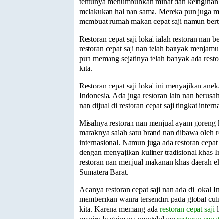
tentunya menumbuhkan minat dan keinginan 
melakukan hal nan sama. Mereka pun juga me
membuat rumah makan cepat saji namun berta
Restoran cepat saji lokal ialah restoran nan
restoran cepat saji nan telah banyak menjamu
pun memang sejatinya telah banyak ada rest
kita.
Restoran cepat saji lokal ini menyajikan aneka
Indonesia. Ada juga restoran lain nan berusah
nan dijual di restoran cepat saji tingkat intern
Misalnya restoran nan menjual ayam goreng 
maraknya salah satu brand nan dibawa oleh re
internasional. Namun juga ada restoran cepat
dengan menyajikan kuliner tradisional khas I
restoran nan menjual makanan khas daerah ek
Sumatera Barat.
Adanya restoran cepat saji nan ada di lokal 
memberikan wanra tersendiri pada global cul
kita. Karena memang ada
restoran cepat saji
l
meniru bagaimana pengelolaan
restoran cepat