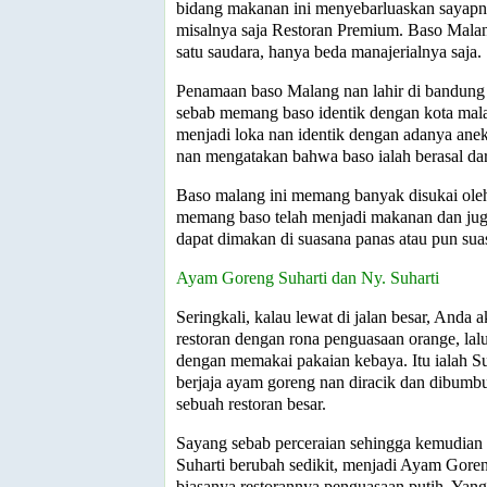
bidang makanan ini menyebarluaskan sayapny
misalnya saja Restoran Premium. Baso Mal
satu saudara, hanya beda manajerialnya saja.
Penamaan baso Malang nan lahir di bandung i
sebab memang baso identik dengan kota ma
menjadi loka nan identik dengan adanya anek
nan mengatakan bahwa baso ialah berasal dar
Baso malang ini memang banyak disukai ole
memang baso telah menjadi makanan dan jug
dapat dimakan di suasana panas atau pun sua
Ayam Goreng Suharti dan Ny. Suharti
Seringkali, kalau lewat di jalan besar, Anda 
restoran dengan rona penguasaan orange, lalu
dengan memakai pakaian kebaya. Itu ialah Su
berjaja ayam goreng nan diracik dan dibumbu
sebuah restoran besar.
Sayang sebab perceraian sehingga kemudian
Suharti berubah sedikit, menjadi Ayam Gore
biasanya restorannya penguasaan putih. Yang s