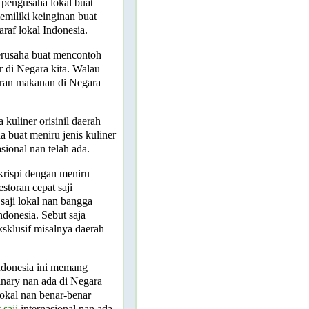
pengusaha lokal buat
miliki keinginan buat
raf lokal Indonesia.
 berusaha buat mencontoh
r di Negara kita. Walau
oran makanan di Negara
 kuliner orisinil daerah
a buat meniru jenis kuliner
asional nan telah ada.
krispi dengan meniru
storan cepat saji
 saji lokal nan bangga
ndonesia. Sebut saja
sklusif misalnya daerah
Indonesia ini memang
inary nan ada di Negara
okal nan benar-benar
 saji
internasional nan ada,