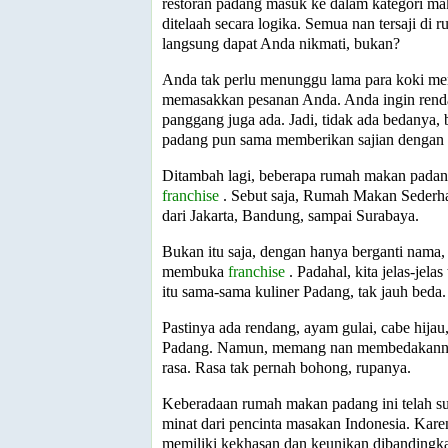
restoran padang masuk ke dalam kategori ma
ditelaah secara logika. Semua nan tersaji d
langsung dapat Anda nikmati, bukan?
Anda tak perlu menunggu lama para koki m
memasakkan pesanan Anda. Anda ingin renda
panggang juga ada. Jadi, tidak ada bedanya, 
padang pun sama memberikan sajian dengan 
Ditambah lagi, beberapa rumah makan padan
franchise
. Sebut saja, Rumah Makan Seder
dari Jakarta, Bandung, sampai Surabaya.
Bukan itu saja, dengan hanya berganti nama
membuka
franchise
. Padahal, kita jelas-jel
itu sama-sama kuliner Padang, tak jauh beda.
Pastinya ada rendang, ayam gulai, cabe hija
Padang. Namun, memang nan membedakannya
rasa. Rasa tak pernah bohong, rupanya.
Keberadaan rumah makan padang ini telah s
minat dari pencinta masakan Indonesia. Kar
memiliki kekhasan dan keunikan dibandingka