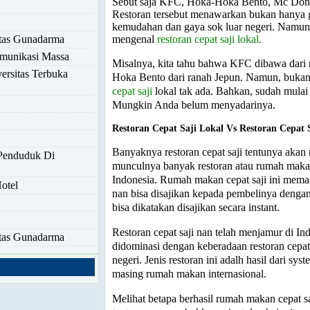
Sebut saja KFC, Hoka-Hoka Bento, Mc Dona
Restoran tersebut menawarkan bukan hanya 
kemudahan dan gaya sok luar negeri. Namun s
mengenal
restoran cepat saji lokal.
itas Gunadarma
omunikasi Massa
Misalnya, kita tahu bahwa KFC dibawa dar
ersitas Terbuka
Hoka Bento dari ranah Jepun. Namun, bukan
cepat saji
lokal tak ada. Bahkan, sudah mulai
Mungkin Anda belum menyadarinya.
Restoran Cepat Saji Lokal Vs Restoran Cepat S
Banyaknya restoran cepat saji tentunya akan
Penduduk Di
munculnya banyak restoran atau rumah makan 
Indonesia. Rumah makan cepat saji ini me
otel
nan bisa disajikan kepada pembelinya dengan
bisa dikatakan disajikan secara instant.
Restoran cepat saji nan telah menjamur di 
itas Gunadarma
didominasi dengan keberadaan restoran cepat s
negeri. Jenis restoran ini adalh hasil dari sys
masing rumah makan internasional.
Melihat betapa berhasil rumah makan cepat saj