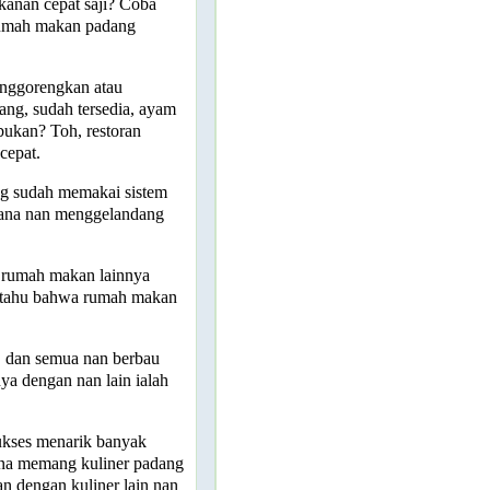
kanan cepat saji? Coba
i rumah makan padang
enggorengkan atau
ng, sudah tersedia, ayam
bukan? Toh, restoran
cepat.
g sudah memakai sistem
hana nan menggelandang
, rumah makan lainnya
as tahu bahwa rumah makan
u, dan semua nan berbau
 dengan nan lain ialah
ukses menarik banyak
ena memang kuliner padang
n dengan kuliner lain nan