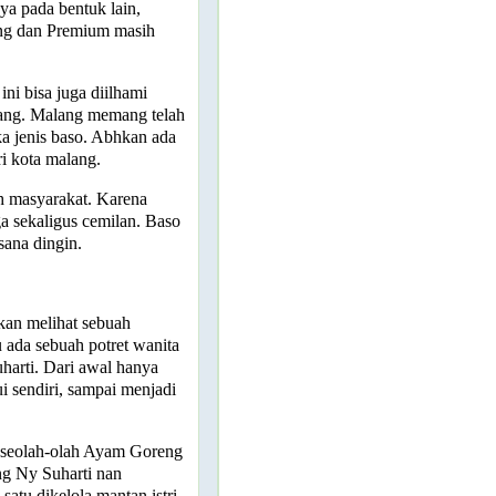
a pada bentuk lain,
ang dan Premium masih
ni bisa juga diilhami
lang. Malang memang telah
a jenis baso. Abhkan ada
i kota malang.
h masyarakat. Karena
a sekaligus cemilan. Baso
sana dingin.
akan melihat sebuah
 ada sebuah potret wanita
harti. Dari awal hanya
i sendiri, sampai menjadi
 seolah-olah Ayam Goreng
ng Ny Suharti nan
atu dikelola mantan istri,