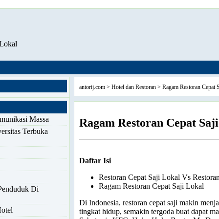
 Lokal
antorij.com
>
Hotel dan Restoran
> Ragam Restoran Cepat S
omunikasi Massa
Ragam Restoran Cepat Saji
ersitas Terbuka
Daftar Isi
Restoran Cepat Saji Lokal Vs Restoran 
Ragam Restoran Cepat Saji Lokal
Penduduk Di
Di Indonesia, restoran cepat saji makin menj
otel
tingkat hidup, semakin tergoda buat dapat mam