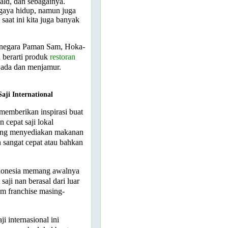
ld, dan sebagainya.
gaya hidup, namun juga
aat ini kita juga banyak
i negara Paman Sam, Hoka-
 berarti produk
restoran
 ada dan menjamur.
aji International
 memberikan inspirasi buat
cepat saji lokal
mang menyediakan makanan
 sangat cepat atau bahkan
Indonesia memang awalnya
aji nan berasal dari luar
tem franchise masing-
i internasional ini