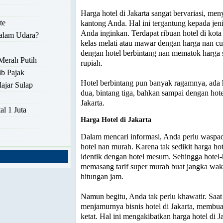
Harga hotel di Jakarta sangat bervariasi, m
te
kantong Anda. Hal ini tergantung kepada jenis
Anda inginkan. Terdapat ribuan hotel di kota 
alam Udara?
kelas melati atau mawar dengan harga nan c
dengan hotel berbintang nan mematok harga 
Merah Putih
rupiah.
ib Pajak
Hotel berbintang pun banyak ragamnya, ada h
ajar Sulap
dua, bintang tiga, bahkan sampai dengan hote
Jakarta.
al 1 Juta
Harga Hotel di Jakarta
Dalam mencari informasi, Anda perlu waspa
hotel nan murah. Karena tak sedikit harga hot
identik dengan hotel mesum. Sehingga hotel-ho
memasang tarif super murah buat jangka wak
hitungan jam.
Namun begitu, Anda tak perlu khawatir. Saat
menjamurnya bisnis hotel di Jakarta, membu
ketat. Hal ini mengakibatkan harga hotel di J