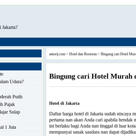
 Jakarta?
antorij.com
>
Hotel dan Restoran
> Bingung cari Hotel Mura
te
Bingung cari Hotel Murah 
alam Udara?
Merah Putih
Hotel di Jakarta
ib Pajak
ajar Sulap
Daftar harga hotel di Jakarta sudah niscaya 
pertama nan akan Anda cari apabila hendak m
ini berlaku bagi Anda nan tinggal di luar kota 
al 1 Juta
mempunyai sanak saudara nan dapat dijadika