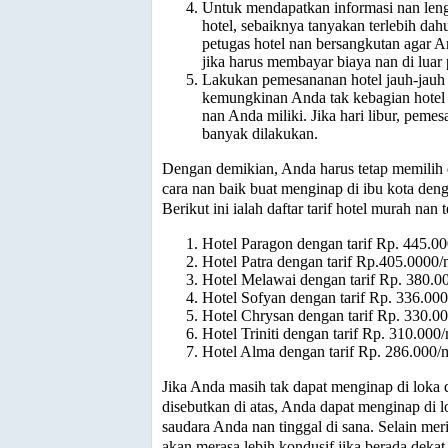
Untuk mendapatkan informasi nan len
hotel, sebaiknya tanyakan terlebih da
petugas hotel nan bersangkutan agar 
jika harus membayar biaya nan di luar 
Lakukan pemesananan hotel jauh-jauh 
kemungkinan Anda tak kebagian hotel
nan Anda miliki. Jika hari libur, peme
banyak dilakukan.
Dengan demikian, Anda harus tetap memili
cara nan baik buat menginap di ibu kota den
Berikut ini ialah daftar tarif hotel murah nan t
Hotel Paragon dengan tarif Rp. 445.0
Hotel Patra dengan tarif Rp.405.0000
Hotel Melawai dengan tarif Rp. 380.0
Hotel Sofyan dengan tarif Rp. 336.00
Hotel Chrysan dengan tarif Rp. 330.0
Hotel Triniti dengan tarif Rp. 310.00
Hotel Alma dengan tarif Rp. 286.000
Jika Anda masih tak dapat menginap di loka 
disebutkan di atas, Anda dapat menginap di l
saudara Anda nan tinggal di sana. Selain me
akan merasa lebih kondusif jika berada deka