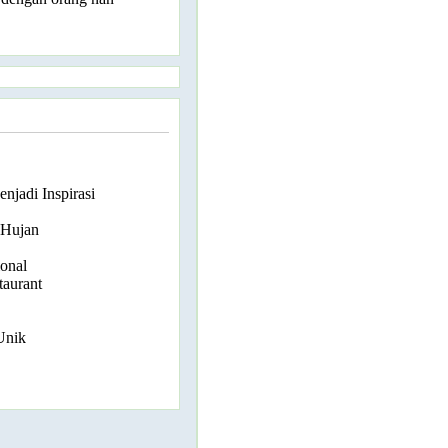
njadi Inspirasi
 Hujan
onal
aurant
Unik