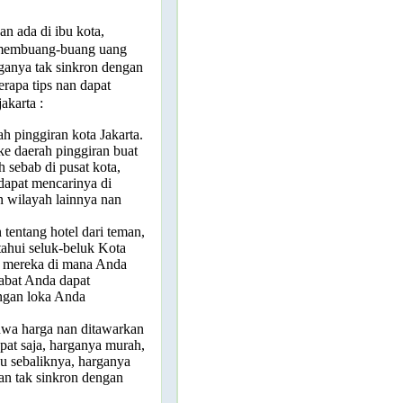
an ada di ibu kota,
k membuang-buang uang
ganya tak sinkron dengan
erapa tips nan dapat
akarta :
ah pinggiran kota Jakarta.
ke daerah pinggiran buat
 sebab di pusat kota,
dapat mencarinya di
 wilayah lainnya nan
 tentang hotel dari teman,
tahui seluk-beluk Kota
u mereka di mana Anda
abat Anda dapat
ngan loka Anda
hwa harga nan ditawarkan
pat saja, harganya murah,
 sebaliknya, harganya
an tak sinkron dengan