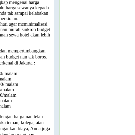
gkap mengenai harga
hulu harga sewanya kepada
Anda tak sampai kelabakan
perkiraan.
hari agar meminimalisasi
 nan murah sinkron budget
sanan sewa hotel akan lebih
h dan mempertimbangkan
gan budget nan tak boros.
erkenal di Jakarta :
00/ malam
/malam
00/ malam
0/malam
00/malam
0/malam
/malam
dengan harga nan telah
oka teman, kolega, atau
ringankan biaya, Anda juga
t dengan orang nan