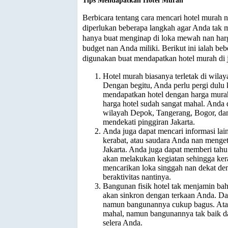
Tips Mendapatkan Hotel Murah
Berbicara tentang cara mencari hotel murah n
diperlukan beberapa langkah agar Anda ta
hanya buat menginap di loka mewah nan har
budget nan Anda miliki. Berikut ini ialah beb
digunakan buat mendapatkan hotel murah di j
Hotel murah biasanya terletak di wilay
Dengan begitu, Anda perlu pergi dulu 
mendapatkan hotel dengan harga murah
harga hotel sudah sangat mahal. Anda 
wilayah Depok, Tangerang, Bogor, dan
mendekati pinggiran Jakarta.
Anda juga dapat mencari informasi lain
kerabat, atau saudara Anda nan menge
Jakarta. Anda juga dapat memberi tah
akan melakukan kegiatan sehingga ker
mencarikan loka singgah nan dekat de
beraktivitas nantinya.
Bangunan fisik hotel tak menjamin ba
akan sinkron dengan terkaan Anda. Da
namun bangunannya cukup bagus. Atau
mahal, namun bangunannya tak baik d
selera Anda.