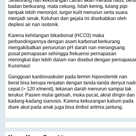
Seseorang nan kekurangan cairan akan merasa haus, bera
badan berkurang, mata cekung, lidah kering, tulang pipi
tampak lebih menonjol, turgor kulit menurun serta suara
menjadi serak. Keluhan dan gejala ini disebabkan oleh
deplesi air nan isotonik.
Karena kehilangan bikarbonat (HCO3) maka
perbandingannya dengan asam karbonat berkurang
mengakibatkan penurunan pH darah nan merangsang
pusat pernapasan sehingga frekuensi pernapasan
meningkat dan lebih dalam nan disebut dengan pernapasa
Kussmaul.
Gangguan kardiovaskuler pada termin hipovolemik nan
berat bisa berupa renjatan dengan tanda-tanda denyut nadi
cepat (> 120 x/menit), tekanan darah menurun sampai tak
terukur. Pasien mulai gelisah, muka pucat, akral dingin dan
kadang-kadang sianosis. Karena kekurangan kalium pada
diare akut pada anak juga bisa timbul aritmia jantung.