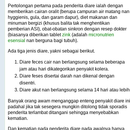
Pertolongan pertama pada penderita diare ialah dengan
memberikan cairan oralit (berupa campuran air matang nan
hyggienis, gula, dan garam dapur), diet makanan dan
minuman bergizi (khusus balita tak menghentikan
pemberian ASI), obat-obatan sinkron dengan resep dokter
(biasanya diberikan tablet
zink
(adalah
micronutrien
esensial
nan berguna bagi tubuh).
Ada tiga jenis diare, yakni sebagai berikut.
Diare feces cair nan berlangsung selama beberapa
jam atau hari dikategorikan penyakit kolera.
Diare feses disertai darah nan dikenal dengan
disentri.
Diare akut nan berlangsung selama 14 hari atau lebih
Banyak orang awam menganggap enteng penyakit diare ini
padahal jika tak sesegera mungkin ditolong tidak sporadis
penderita terlambat ditangani sehingga menyebabkan
kematian.
Dan kematian pada penderita diare pada awalnya hanya