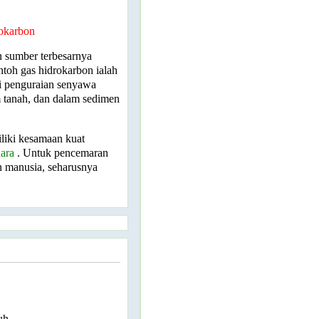
okarbon
 sumber terbesarnya
ntoh gas hidrokarbon ialah
i penguraian senyawa
m tanah, dan dalam sedimen
liki kesamaan kuat
ara
. Untuk pencemaran
n manusia, seharusnya
uh