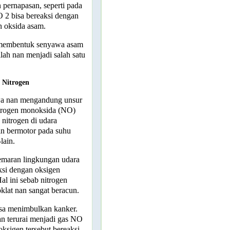
 pernapasan, seperti pada
O
2
bisa bereaksi dengan
 oksida asam.
n membentuk senyawa asam
nilah nan menjadi salah satu
 Nitrogen
wa nan mengandung unsur
itrogen monoksida (NO)
 nitrogen di udara
in bermotor pada suhu
-lain.
emaran lingkungan udara
ksi dengan oksigen
al ini sebab nitrogen
klat nan sangat beracun.
isa menimbulkan kanker.
n terurai menjadi gas NO
ksigen tersebut bereaksi