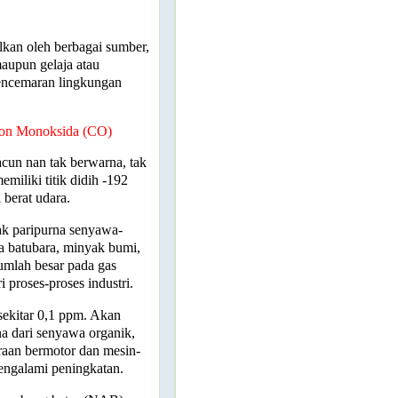
lkan oleh berbagai sumber,
maupun gelaja atau
pencemaran lingkungan
bon Monoksida (CO)
un nan tak berwarna, tak
miliki titik didih -192
 berat udara.
ak paripurna senyawa-
 batubara, minyak bumi,
umlah besar pada gas
 proses-proses industri.
sekitar 0,1 ppm. Akan
na dari senyawa organik,
raan bermotor dan mesin-
mengalami peningkatan.