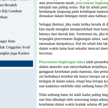
atau pencemaran tanah,
pencemaran lingkun
ra Besakih
menjadi nan paling serius. Hal ini sebab pe
 Biji Gandum
berdampak langsung pada kehidupan manusia.
dirasakan dalam hitungan menit atau bahkan
rikan
Sebagai ilustrasi, jika suatu ketika berada di
kita masih mungkin memperolehair buat kon
lainnya dari daerah lain. Sementara itu, jika 
terjangkit pencemaran lingkungan udara, saat 
gai Jenis
merasakan dampaknya. Hal ini sebab kita t
oduk Unggulan Avail
dalam waktu lama buat sekadar mencari daera
tercemar.
ungkin juga Kanker
Pencemaran lingkungan udara
ialah penamba
dalam atmosfer nan menyebabkan terjadinya 
gangguan kesehatan pada manusia, dan penur
zat berbahaya tersebut tak hanya berupa zat 
terdapat di dalam udara, tetapi bisa berup
nan kadarnya melebihi nilai ambang batas (
Nilai ambang batas ini ialah kadar paling ting
nan bisa dihadapi oleh seseorang tanpa adan
kesehatan dalam waktu kontak selama 40 jam