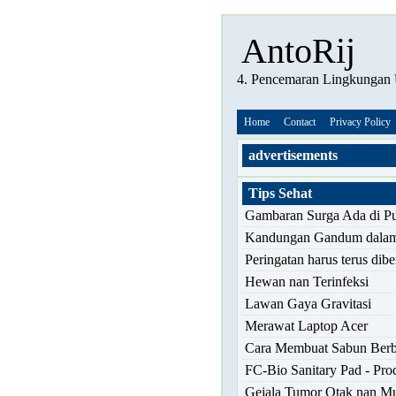
AntoRij
4. Pencemaran Lingkungan 
Home
Contact
Privacy Policy
advertisements
Tips Sehat
Gambaran Surga Ada di Pu
Kandungan Gandum dalam
Peringatan harus terus dibe
Hewan nan Terinfeksi
Lawan Gaya Gravitasi
Merawat Laptop Acer
Cara Membuat Sabun Berba
FC-Bio Sanitary Pad - Pr
Gejala Tumor Otak nan M