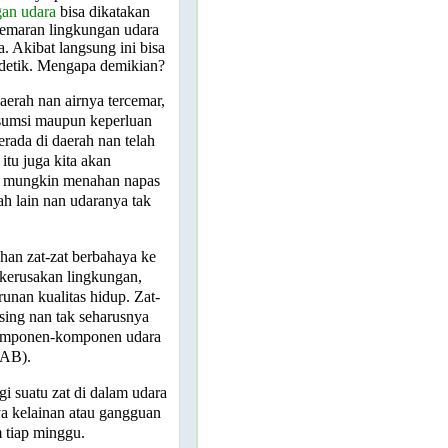
gan udara
bisa dikatakan
ncemaran lingkungan udara
 Akibat langsung ini bisa
 detik. Mengapa demikian?
 daerah nan airnya tercemar,
sumsi maupun keperluan
berada di daerah nan telah
itu juga kita akan
ak mungkin menahan napas
h lain nan udaranya tak
han zat-zat berbahaya ke
kerusakan lingkungan,
unan kualitas hidup. Zat-
asing nan tak seharusnya
a komponen-komponen udara
NAB).
gi suatu zat di dalam udara
ya kelainan atau gangguan
 tiap minggu.