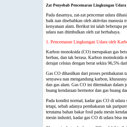
Zat Penyebab Pencemaran Lingkungan Udara
Pada dasarnya, zat-zat pencemar udara dihasi
baik nan disebabkan oleh aktivitas manusia 
kenyataan alam. Berikut ini ialah beberapa 
udara nan dtimbulkan oleh zat berbahaya.
1. Pencemaran Lingkungan Udara oleh Kar
Karbon monoksida (CO) merupakan gas berac
berbau, dan tak berasa. Karbon momoksida me
derajat celsius dengan berat sekira 96,5% dari
Gas CO dihasilkan dari proses pembakaran t
senyawa nan mengandung karbon, khususnya
dan gas alam. Gas CO ini ditemukan dalam j
buang kendaraan bermotor dan gas buang dari
Pada kondisi normal, kadar gas CO di udara 
tetapi, sebab adanya pembakaran tak paripur
terutama bahan bakar fosil pada mesin kenda
mesin industri, kadar gas CO di udara bisa 