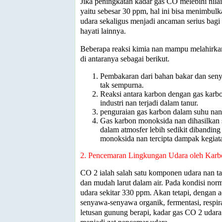
Jika peningkatan kadar gas CO melebihi nil
yaitu sebesar 30 ppm, hal ini bisa menimbu
udara sekaligus menjadi ancaman serius bag
hayati lainnya.
Beberapa reaksi kimia nan mampu melahirka
di antaranya sebagai berikut.
Pembakaran dari bahan bakar dan sen
tak sempurna.
Reaksi antara karbon dengan gas karb
industri nan terjadi dalam tanur.
penguraian gas karbon dalam suhu nan 
Gas karbon monoksida nan dihasilkan 
dalam atmosfer lebih sedikit dibandin
monoksida nan tercipta dampak kegiat
2. Pencemaran Lingkungan Udara oleh Kar
CO
2
ialah salah satu komponen udara nan ta
dan mudah larut dalam air. Pada kondisi nor
udara sekitar 330 ppm. Akan tetapi, dengan
senyawa-senyawa organik, fermentasi, respir
letusan gunung berapi, kadar gas CO
2
udara