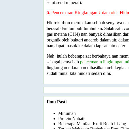
serat-serat mineral).
6. Pencemaran Kingkungan Udara oleh Hidr
Hidrokarbon merupakan sebuah senyawa nan
berasal dari tumbuh-tumbuhan. Salah satu co
gas metana (CH4) nan banyak dihasilkan dar
organik oleh bakteri anaerob dalam air, dala
nan dapat masuk ke dalam lapisan atmosfer.
Nah, itulah beberapa zat berbahaya nan memi
sebagai penyebab
pencemaran lingkungan ud
lingkungan udara nan dihasilkan oeh kegiata
sudah mulai kita hindari sedari dini.
Ilmu Pasti
Minuman
Protein Nabati
Beberapa Manfaat Kulit Buah Pisang
Zat-zat Makanan Berbahaya Bagi Tub