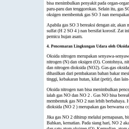
bisa me­nimbulkan penyakit pada organ-organ
paru-paru dan tenggorokan. Selain itu, gas S
oksigen membentuk gas SO
3
nan merupakan
Apabila gas SO
3
bereaksi dengan air, aka
sulfat (H
2
SO
4
) nan bersifat korosif. Zat i
pemicu hujan asam.
4. Pencemaran Lingkungan Udara oleh Oksida
Oksida nitrogen merupakan senyawa-senya
nitrogen (N) dan oksigen (O). Contohnya, n
dan nitrogen dioksida (NO2). Gas-gas oksida
dihasilkan dari pembakaran bahan bakar mes
tinggi, kebakaran hutan, kilat (petir), dan lain
Oksida nitrogen nan bisa menimbulkan penc
ialah gas NO dan NO
2
. Gas NO bisa berea
membentuk gas NO
2
nan lebih berbahaya. H
dioksida (NO
2
) merupakan gas berwarna co
Jika gas NO
2
dihirup melalui pernapasan, b
Bahkan, kematian. Pada siang hari, NO
2
aka
dan satu atom oksigen (O). Kemudian, atom o