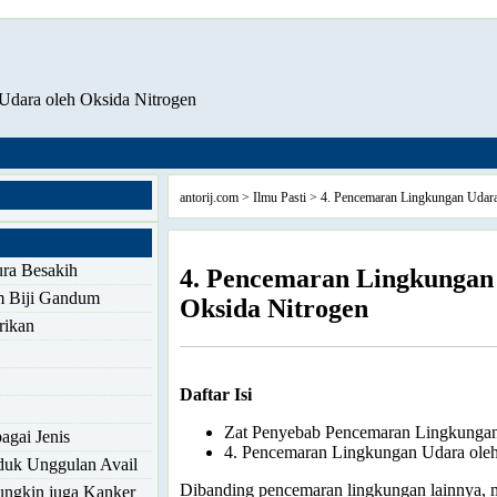
Udara oleh Oksida Nitrogen
antorij.com
>
Ilmu Pasti
> 4. Pencemaran Lingkungan Udara
ra Besakih
4. Pencemaran Lingkungan
 Biji Gandum
Oksida Nitrogen
rikan
Daftar Isi
Zat Penyebab Pencemaran Lingkunga
gai Jenis
4. Pencemaran Lingkungan Udara oleh
oduk Unggulan Avail
Dibanding pencemaran lingkungan lainnya, 
ungkin juga Kanker