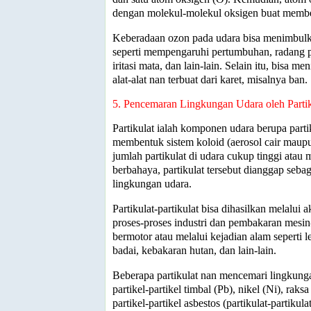
dengan molekul-molekul oksigen buat memb
Keberadaan ozon pada udara bisa menimbulk
seperti mempengaruhi pertumbuhan, radang pa
iritasi mata, dan lain-lain. Selain itu, bisa 
alat-alat nan terbuat dari karet, misalnya ban.
5. Pencemaran Lingkungan Udara oleh Partik
Partikulat ialah komponen udara berupa parti
membentuk sistem koloid (aerosol cair maupun
jumlah partikulat di udara cukup tinggi atau
berbahaya, partikulat tersebut dianggap seba
lingkungan udara.
Partikulat-partikulat bisa dihasilkan melalui 
proses-proses industri dan pembakaran mesi
bermotor atau melalui kejadian alam seperti 
badai, kebakaran hutan, dan lain-lain.
Beberapa partikulat nan mencemari lingkunga
partikel-partikel timbal (Pb), nikel (Ni), ra
partikel-partikel asbestos (partikulat-partiku