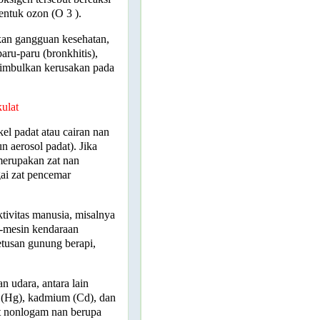
entuk ozon (O
3
).
an gangguan kesehatan,
ru-paru (bronkhitis),
menimbulkan kerusakan pada
ulat
kel padat atau cairan nan
 aerosol padat). Jika
 merupakan zat nan
gai zat pencemar
aktivitas manusia, misalnya
n-mesin kendaraan
letusan gunung berapi,
n udara, antara lain
ksa (Hg), kadmium (Cd), dan
lat nonlogam nan berupa