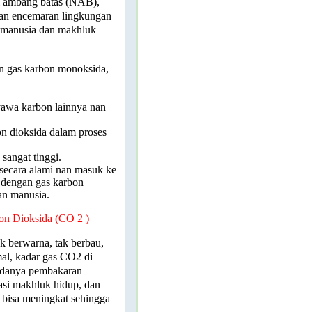
ai ambang batas (NAB),
lkan encemaran lingkungan
i manusia dan makhluk
n gas karbon monoksida,
yawa karbon lainnya nan
on dioksida dalam proses
sangat tinggi.
secara alami nan masuk ke
g dengan gas karbon
an manusia.
bon Dioksida (CO
2
)
k berwarna, tak berbau,
mal, kadar gas CO2 di
 adanya pembakaran
asi makhluk hidup, dan
 bisa meningkat sehingga