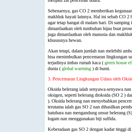
menjadi zat pencemar udara.
Sebe­narnya, gas CO
2
memberikan kegunaan 
makhluk hayati lainnya. Hal ini sebab CO
2
b
agar tetap hangat di malam hari. Di samping 
dimanfaatkan oleh tumbuhan hijau buat proses
juga dimanfaatkan oleh manusia dan makhluk 
khususnya hewan.
Akan tetapi, dalam jumlah nan melebihi amb
bisa menimbulkan pencemaran lingkungan ud
terjadinya imbas rumah kaca (
green house ef
dunia (
global warming
) di bumi.
3. Pencemaran Lingkungan Udara oleh Oksi
Oksida belerang ialah senyawa-senyawa na
oksigen, seperti belerang dioksida (SO
2
) da
). Oksida belerang nan menyebabkan pence
terutama ialah gas SO
2
nan dihasilkan pemb
batubara nan mengandung unsur belerang (S)
logam nan menggunakan biji sulfida.
Keberadaan gas SO
2
dengan kadar tinggi di 