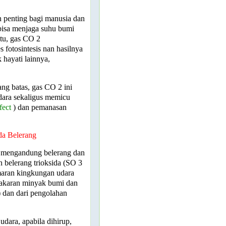
pen­ting bagi manusia dan
isa menjaga suhu bumi
itu, gas CO
2
 fotosintesis nan hasilnya
hayati lainnya,
ang batas, gas CO
2
ini
ara sekaligus memicu
fect
) dan pemanasan
da Belerang
n mengandung belerang dan
n belerang trioksida (SO
3
maran kingkungan udara
akaran minyak bumi dan
 dan dari pengolahan
udara, apabila dihirup,