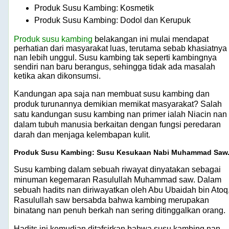
Produk Susu Kambing: Kosmetik
Produk Susu Kambing: Dodol dan Kerupuk
Produk susu kambing
belakangan ini mulai mendapat
perhatian dari masyarakat luas, terutama sebab khasiatnya
nan lebih unggul. Susu kambing tak seperti kambingnya
sendiri nan baru berangus, sehingga tidak ada masalah
ketika akan dikonsumsi.
Kandungan apa saja nan membuat susu kambing dan
produk turunannya demikian memikat masyarakat? Salah
satu kandungan susu kambing nan primer ialah Niacin nan
dalam tubuh manusia berkaitan dengan fungsi peredaran
darah dan menjaga kelembapan kulit.
Produk Susu Kambing: Susu Kesukaan Nabi Muhammad Saw
Susu kambing dalam sebuah riwayat dinyatakan sebagai
minuman kegemaran Rasulullah Muhammad saw. Dalam
sebuah hadits nan diriwayatkan oleh Abu Ubaidah bin Atoq
Rasulullah saw bersabda bahwa kambing merupakan
binatang nan penuh berkah nan sering ditinggalkan orang.
Hadits ini kemudian ditafsirkan bahwa susu kambing nan